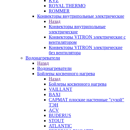
KVZ
ROYAL THERMO
ROMMER
Конвекторы внутрипольные электрические
Назад
Конвекторы внутрипольные
электрические
Конвекторы VITRON электрические с
вентилятором
Конвекторы VITRON электрические
без вентилятора
Водонагреватели
Назад
Водонагреватели
Бойлеры косвенного нагрева
Назад
Бойлеры косвенного нагрева
VAILLANT
BAXI
САРМАТ плоские настенные "сухой"
ТЭН
ACV
BUDERUS
STOUT
ATLANTIC