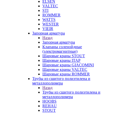
ELSEN
VALTEC
STI
ROMMER
WATTS
WESTER
VIEIR
Запорная арматура
Назад
Запорная арматура
Клапаны соленойдные
(электромагнитные)
Шаровые краны STOUT
Шаровые краны ITAP
Шаровые краны GIACOMINI
Шаровые краны VALTEC
Шаровые краны ROMMER
Трубы из сшитого полиэтилена и
металлополимера
Назад
Трубы из сшитого полиэтилена и
металлополимера
HOOBS
REHAU
STOUT